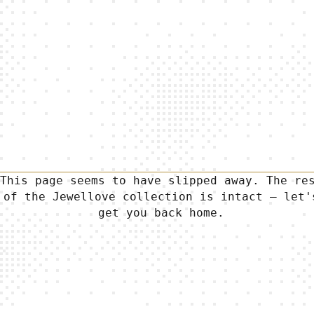
T
h
i
s
p
a
g
e
s
e
e
m
s
t
o
h
a
v
e
s
l
i
p
p
e
d
a
w
a
y
.
T
h
e
r
e
o
f
t
h
e
J
e
w
e
l
l
o
v
e
c
o
l
l
e
c
t
i
o
n
i
s
i
n
t
a
c
t
—
l
e
t
'
g
e
t
y
o
u
b
a
c
k
h
o
m
e
.