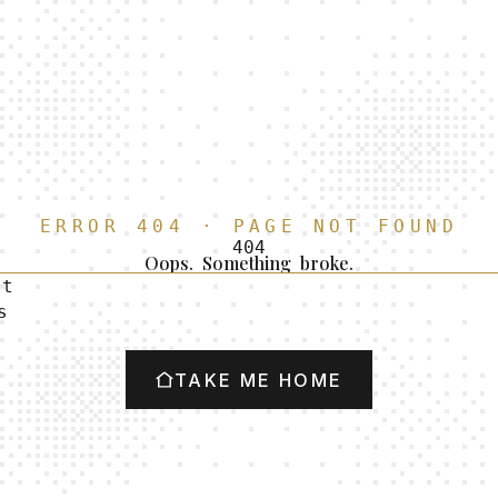
E
R
R
O
R
4
0
4
·
P
A
G
E
N
O
T
F
O
U
N
D
4
0
4
Oops.
Something
broke.
s
t
s
TAKE ME HOME