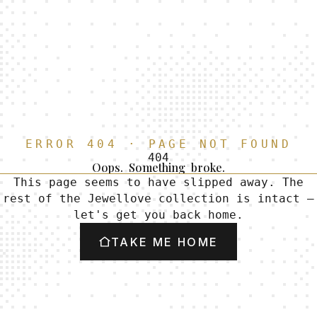
E
R
R
O
R
4
0
4
·
P
A
G
E
N
O
T
F
O
U
N
D
4
0
4
Oops.
Something
broke.
T
h
i
s
p
a
g
e
s
e
e
m
s
t
o
h
a
v
e
s
l
i
p
p
e
d
a
w
a
y
.
T
h
e
r
e
s
t
o
f
t
h
e
J
e
w
e
l
l
o
v
e
c
o
l
l
e
c
t
i
o
n
i
s
i
n
t
a
c
t
—
l
e
t
'
s
g
e
t
y
o
u
b
a
c
k
h
o
m
e
.
TAKE ME HOME