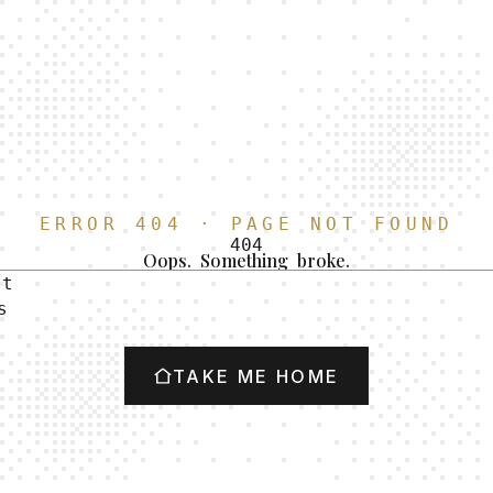
E
R
R
O
R
4
0
4
·
P
A
G
E
N
O
T
F
O
U
N
D
4
0
4
Oops.
Something
broke.
s
t
s
TAKE ME HOME