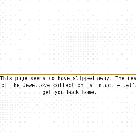
T
h
i
s
p
a
g
e
s
e
e
m
s
t
o
h
a
v
e
s
l
i
p
p
e
d
a
w
a
y
.
T
h
e
r
e
o
f
t
h
e
J
e
w
e
l
l
o
v
e
c
o
l
l
e
c
t
i
o
n
i
s
i
n
t
a
c
t
—
l
e
t
'
g
e
t
y
o
u
b
a
c
k
h
o
m
e
.